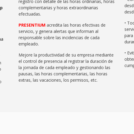
registro con detalle de las horas ordinarias, horas
desde
p
complementarias y horas extraordinarias
desd
efectuadas.
• To
PRESENTIUM
acredita las horas efectivas de
serv
servicio, y genera alertas que informan al
para 
responsable sobre las incidencias de cada
ma
dura
empleado.
• Ev
Mejore la productividad de su empresa mediante
obte
el control de presencia al registrar la duración de
n
cump
la jornada de cada empleado y gestionando las
o
pausas, las horas complementarias, las horas
extras, las vacaciones, los permisos, etc.
o