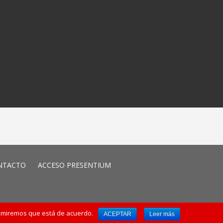
NTACTO
ACCESO PRESENTIUM
© 2017 Presentium
asumiremos que está de acuerdo.
ACEPTAR
Leer más