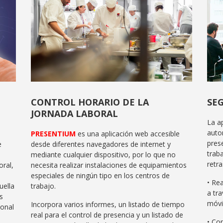
CONTROL HORARIO DE LA
SE
JORNADA LABORAL
La a
auto
PRESENTIUM
es una aplicación web accesible
pres
e
desde diferentes navegadores de internet y
traba
mediante cualquier dispositivo, por lo que no
retra
oral,
necesita realizar instalaciones de equipamientos
especiales de ningún tipo en los centros de
• Rea
uella
trabajo.
a tr
s
móvil
Incorpora varios informes, un listado de tiempo
sonal
real para el control de presencia y un listado de
• Co