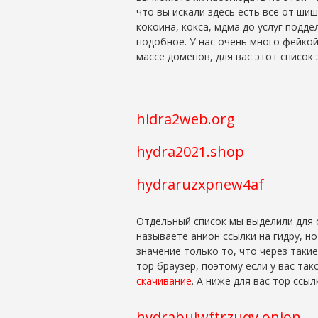
что вы искали здесь есть все от шиш
кокоина, кокса, мдма до услуг подд
подобное. У нас очень много фейкой
массе доменов, для вас этот список з
hidra2web.org
hydra2021.shop
hydraruzxpnew4af
Отдельный список мы выделили для 
называете анион ссылки на гидру, но
значение только то, что через таки
тор браузер, поэтому если у вас та
скачивание
. А ниже для вас тор ссыл
hydrabuiwftrzuqy.onion