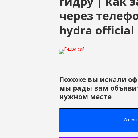
гидру | как 
через телефон
hydra official
Похоже вы искали о
мы рады вам объявит
нужном месте
Открыт