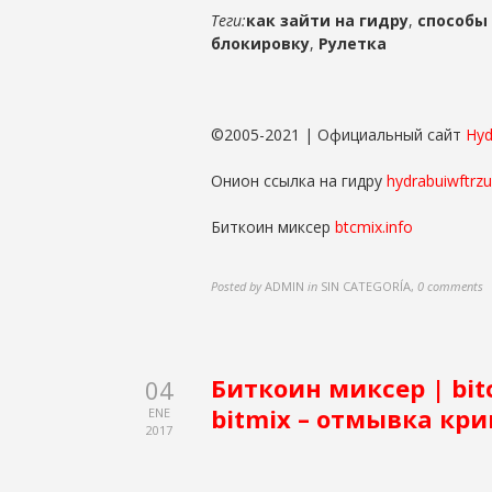
Теги:
как зайти на гидру
,
способы 
блокировку
,
Рулетка
©2005-2021 | Официальный сайт
Hyd
Онион ссылка на гидру
hydrabuiwftrz
Биткоин миксер
btcmix.info
Posted by
ADMIN
in
SIN CATEGORÍA
,
0 comments
Биткоин миксер | bit
04
bitmix – отмывка кри
ENE
2017