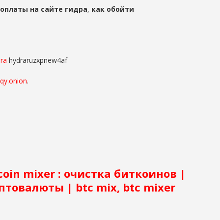
оплаты на сайте гидра
,
как обойти
ra
hydraruzxpnew4af
uqy.onion
.
coin mixer : очистка биткоинов |
птовалюты | btc mix, btc mixer