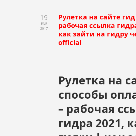
Рулетка на сайте гид
19
рабочая ссылка гидра
ENE
2017
как зайти на гидру че
official
Рулетка на с
способы опла
– рабочая сс
гидра 2021, 