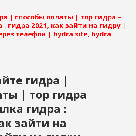
ра | способы оплаты | тор гидра –
 : гидра 2021, как зайти на гидру |
рез телефон | hydra site, hydra
айте гидра |
ты | тор гидра
ылка гидра :
как зайти на