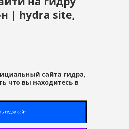
зайти на гидру
 | hydra site,
фициальный сайта гидра,
ь что вы находитесь в
ь гидра сайт