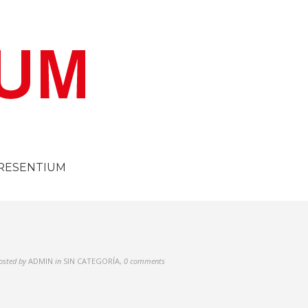
RESENTIUM
osted by
ADMIN
in
SIN CATEGORÍA
,
0 comments